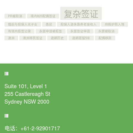
复杂签证
PR被取消
境内820配偶签证
婚后与担保人无子女
悉尼
担保人退休靠养老金收入
持假护照入境
有境内拒签记录
永居申请被拒签
永居签证申请
永居被取消
澳洲
澳洲移民签证
逾期历史
逾期居留5年
配偶移民
地址
Suite 101, Level 1
255 Castlereagh St
Sydney NSW 2000
通讯
电话：+61-2-92901717