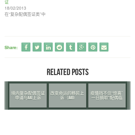
证
）
开
）
18/02/2013
在“复杂配偶签证类”中
Share:
RELATED POSTS
境内复杂配偶签证
改变命运的移民上
疫情挡不住“惊喜”
申请与AAT上诉
诉（AAT)
一日摘取“配偶临
居转永居”