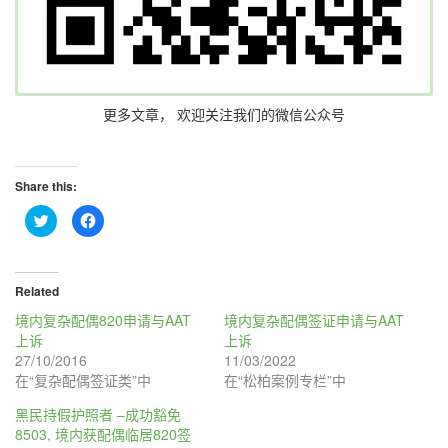
更多文章， 欢迎关注我们的微信公众号
Share this:
点
点
击
击
分
分
享
享
到
到
T
F
w
a
Related
i
c
t
e
境内复杂配偶820申请与AAT
境内复杂配偶签证申请与AAT
t
b
e
o
上诉
上诉
r
o
27/10/2016
11/03/2022
（
k
在
（
在“复杂配偶签证类”中
在“松柏案例专栏”中
新
在
窗
新
口
窗
黑民持假护照者 –成功豁免
中
口
8503, 境内获配偶临居820签
打
中
开
打