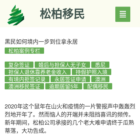
松柏移民
Toggle
navigati
黑民如何境内一步到位拿永居
松柏案例专栏
复杂签证
婚后与担保人无子女
悉尼
担保人退休靠养老金收入
持假护照入境
有境内拒签记录
永居签证申请
澳洲
澳洲移民签证
逾期居留5年
配偶移民
2020年这个鼠年在山火和疫情的一片警报声中轰轰烈
烈地开年了。然而恼人的开端并未阻挡喜讯的频传。
新年期间，松柏公司承接的几个老大难申请终于瓜熟
蒂落，大功告成。