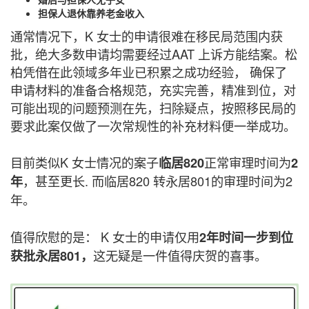
担保人退休靠养老金收入
通常情况下，K 女士的申请很难在移民局范围内获
批，绝大多数申请均需要经过AAT 上诉方能结案。松
柏凭借在此领域多年业已积累之成功经验， 确保了
申请材料的准备合格规范，充实完善，精准到位，对
可能出现的问题预测在先，扫除疑点，按照移民局的
要求此案仅做了一次常规性的补充材料便一举成功。
目前类似K 女士情况的案子
正常审理时间为
临居
820
2
，甚至更长. 而临居820 转永居801的审理时间为2
年
年。
值得欣慰的是： K 女士的申请仅用
2年时间一步到位
这无疑是一件值得庆贺的喜事。
获批永居801，