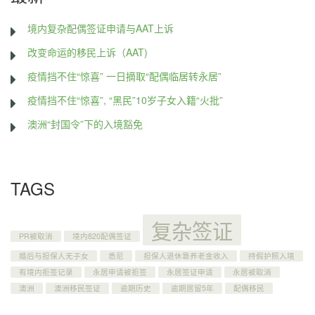
境内复杂配偶签证申请与AAT上诉
改变命运的移民上诉（AAT)
疫情挡不住“惊喜” 一日摘取“配偶临居转永居”
疫情挡不住“惊喜”, “黑民”10岁子女入籍“火批”
澳洲“封国令”下的入境豁免
TAGS
复杂签证
PR被取消
境内820配偶签证
婚后与担保人无子女
悉尼
担保人退休靠养老金收入
持假护照入境
有境内拒签记录
永居申请被拒签
永居签证申请
永居被取消
澳洲
澳洲移民签证
逾期历史
逾期居留5年
配偶移民