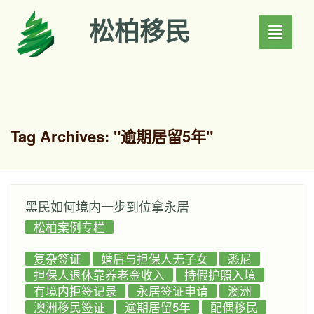
松柏移民
Toggle
navigati
Tag Archives:
"逾期居留5年"
黑民如何境内一步到位拿永居
松柏案例专栏
复杂签证
婚后与担保人无子女
悉尼
担保人退休靠养老金收入
持假护照入境
有境内拒签记录
永居签证申请
澳洲
澳洲移民签证
逾期居留5年
配偶移民